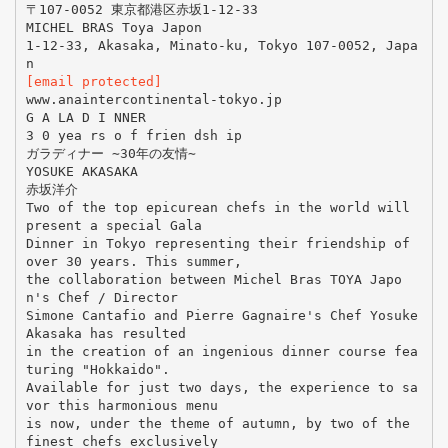
〒107-0052 東京都港区赤坂1-12-33
MICHEL BRAS Toya Japon
1-12-33, Akasaka, Minato-ku, Tokyo 107-0052, Japa
[email protected]
www.anaintercontinental-tokyo.jp
G A LA D I NNER
3 0 yea rs o f frien dsh ip
ガラディナー ∼30年の友情∼
YOSUKE AKASAKA
赤坂洋介
Two of the top epicurean chefs in the world will
present a special Gala
Dinner in Tokyo representing their friendship of
over 30 years. This summer,
the collaboration between Michel Bras TOYA Japo
n's Chef / Director
Simone Cantafio and Pierre Gagnaire's Chef Yosuke
Akasaka has resulted
in the creation of an ingenious dinner course fea
turing "Hokkaido".
Available for just two days, the experience to sa
vor this harmonious menu
is now, under the theme of autumn, by two of the
finest chefs exclusively