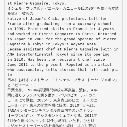
at Pierre Gagnaire, Tokyo.
ミシェル・ブラス氏とピエール・ガニェール氏の30年を越える友情
を称え、彼らの
Native of Japan's Chiba prefecture. Left for
France after graduating from a culinary school
in 1999. Practiced skills in France for 4 years
and worked at Pierre Gagnaire in Paris. Returned
to Japan in 2005 for the grand opening of Pierre
Gagnaire à Tokyo in Tokyo's Aoyama area.
Became assistant chef at Pierre Gagnaire (with in
ANA InterContinental Tokyo) since its opening
in 2010. Has been the restaurant chef since
June 2011 to the present. Reputed as an artist
who passionately tells stories that fill each pla
te.
日本におけるレストラン、「ミシェル・ブラス トーヤ ジャポン」
と「ピエール・
千葉出身。1999年調理専門学校を卒業後、渡仏。４年
間に渡りフランスで腕を磨き、パリのピエール・ガニ
ェールにて勤務。2005年、東京青山のピエール・ガニ
ェール・ア・東京の開業を機に帰国。2010年からは、
(ANAインターコンチネンタル東京内でのレストラン
オープンに伴い、アシスタントシェフとなる。2011年
6月から現ポジションに就任し現在にいたる。ひと皿
に込めたストーリーを語る情熱的な姿は、まさに芸術