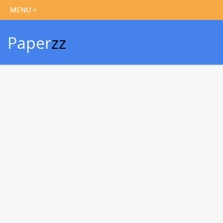
Paper
zz