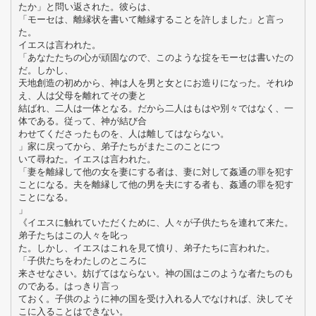
たか」と問い返された。彼らは、
「モーセは、離縁状を書いて離縁することを許しました」と言っ
た。
イエスは言われた。
「あなたたちの心が頑固なので、このような掟をモーセは書いたの
だ。しかし、
天地創造の初めから、神は人を男と女とにお造りになった。それゆ
え、人は父母を離れてその妻と
結ばれ、二人は一体となる。だから二人はもはや別々ではなく、一
体である。従って、神が結び合
わせてくださったものを、人は離してはならない。
」家に戻ってから、弟子たちがまたこのことにつ
いて尋ねた。イエスは言われた。
「妻を離縁して他の女を妻にする者は、妻に対して姦通の罪を犯す
ことになる。夫を離縁して他の男を夫にする者も、姦通の罪を犯す
ことになる。
」
《イエスに触れていただくために、人々が子供たちを連れて来た。
弟子たちはこの人々を叱っ
た。しかし、イエスはこれを見て憤り、弟子たちに言われた。
「子供たちをわたしのところに
来させなさい。妨げてはならない。神の国はこのような者たちのも
のである。はっきり言っ
ておく。子供のように神の国を受け入れる人でなければ、決してそ
こに入ることはできない。