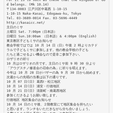
d belongs. (Mk 10.14)
〒134-0083 江戸川区中葛西 1-10-15
1-10-15 Naka-Kasai, Edogawa-ku, Tokyo
Tel. 03-3689-0014 Fax. 03-5696-4449
http://kasaicc.net/
主日のミサ
土曜日 Sat. 7:00pm（日本語）
日曜日 Sun.10:00am （日本語）＆ 4:00pm (English)
東京教区子どもミサのお知らせ
教会学校ではでは 10 月 14 日（日）午後 2 時よりカテド
ラルで子どもミサに参加します。他の教会学校の子ども
たちと過ごせるよい機会なので是非ご参加下さい。
ロザリオの祈り
10 月はロザリオの月です。主日のミサ前 9 時 30 分より
「アウグスチノ修道会の召命の為」に祈りを唱えます。
今年は 10 月 28 日がバザーの為 9 月 30 日から始めます。
次週からの先唱の当番は以下の通りです。
10 月 07 日(日) 葛西Ⅰ・松江地区
10 月 14 日(日) 浦安・行徳地区
10 月 21 日(日) 清新町・南葛西地区
参加くださるようお願い致します。
行徳地区 地区集会のお知らせ
10 月 14 日のミサ後、２階教室にて地区集会を持ちたい
と思います。ランチをいただきながら分ち合いましょう。