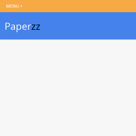
Paper
zz