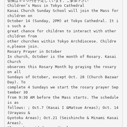
会費は５００円を予定しています。ご参加下さい
Children’s Mass in Tokyo Cathedral
Kasai Church Sunday School will join the Mass for
children on
October 14 (Sunday, 2PM) at Tokyo Cathedral. It i
s such a
great chance for children to interact with other
children from
other churches within Tokyo Archdiocese. Childre
n,please join.
Rosary Prayer in October
In church, October is the month of Rosary. Kasai
Church
observes this Rosary Month by praying the rosary
on all
Sundays of October, except Oct. 28 (Church Bazaar
Day). To
complete 4 Sundays we start the rosary prayer Sep
tember 30
from 9:30 AM before the Mass starts. The schedule
is as
follows: ; Oct.7 (Kasai I &Matsue Areas); Oct. 14
(Urayasu &
Gyotoku Areas); Oct.21 (Seishincho & Minami Kasai
Areas).