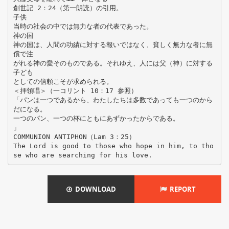
創世記 2：24（第一朗読）の引用。
子供
当時の社会の中では無力な者の代表であった。
神の国
神の国は、人間の功績に対する報いではなく、貧しく無力な者に無
償で注
がれる神の愛そのものである。それゆえ、人には父（神）に対する
子ども
としての信頼こそが求められる。
＜拝領唱＞（一コリント 10：17 参照）
「パンは一つであるから、わたしたちは多数であっても一つのから
だになる。
一つのパン、一つの杯にともにあずかったからである。
」
COMMUNION ANTIPHON（Lam 3：25）
The Lord is good to those who hope in him, to tho
DOWNLOAD
REPORT