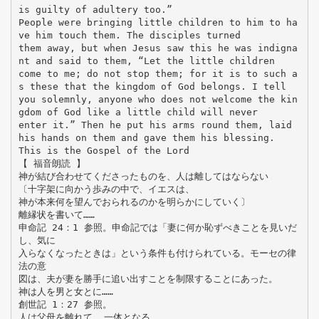
is guilty of adultery too.”
People were bringing little children to him to ha
ve him touch them. The disciples turned
them away, but when Jesus saw this he was indigna
nt and said to them, “Let the little children
come to me; do not stop them; for it is to such a
s these that the kingdom of God belongs. I tell
you solemnly, anyone who does not welcome the kin
gdom of God like a little child will never
enter it.” Then he put his arms round them, laid
his hands on them and gave them his blessing.
This is the Gospel of the Lord
【 福音朗読 】
神が結び合わせてくださったものを、人は離してはならない
〔十字架に向かう歩みの中で、イエスは、
神が本来何を望んでおられるのかを明らかにしていく〕
離縁状を書いて……
申命記 24：1 参照。申命記では「妻に何か恥ずべきことを見いだ
し、気に
入らなくなったときは」という条件も付けられている。モーセの律
法の意
図は、夫が妻を勝手に追い出すことを制限することにあった。
神は人を男と女とに……
創世記 1：27 参照。
人は父母を離れて……一体となる