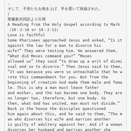
」
そして、子供たちを抱き上げ、手を置いて祝福された。
》
聖書新共同訳より引用
A Reading from the Holy Gospel according to Mark
（10：2‐16 or 10：2‐12）
Love is faithful
Some Pharisees approached Jesus and asked, “Is it
against the law for a man to divorce his
wife?” They were testing him. He answered them,
“What did Moses command you?” “Moses
allowed us” they said “to draw up a writ of dismi
ssal and so to divorce.” Then Jesus said to them,
“It was because you were so unteachable that he w
rote this commandment for you. But from the
beginning of creation God made them male and fema
le. This is why a man must leave father
and mother, and the two become one body. They are
no longer two, therefore, but one body. So
then, what God has united, man must not divide.”
Back in the house the disciples questioned
him again about this, and he said to them, “The m
an who divorces his wife and marries another
is guilty of adultery against her. And if a woman
divorces her husband and marries another she