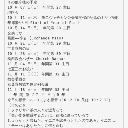
その他今後の予定
10 月 07 日(日） 年間第 27 主日
地区会
10 月 11 日(木) 第二ヴァチカン公会議開催の記念のミサ｢信仰
年｣開始の日 Start of Year of Faith
10 月 14 日(日） 年間第 28 主日
交換ミサ
葛西←→小岩 (Exchange Mass)
10 月 21 日(日） 年間第 29 主日
世界宣教の日
10 月 28 日(日） 年間第 30 主日
葛西教会バザー Church Bazaar
11 月 04 日(日) 年間第 31 主日
七五三のお祝い
11 月 11 日(日) 年間第 32 主日
教会委員会
京葉宣教協力体定例会議
11 月 18 日(日) 年間第 33 主日
『 年 間 第 ２７ 主 日 』B 年
今日の福音 マルコによる福音（10：2‐16 又は 10：2‐12）
〔そのとき、
〕ファリサイ派の人々が近寄って、
「夫が妻を離縁することは、律法に適っているで
しょうか」と尋ねた。イエスを試そうとしたのである。イエスは、
「モーセはあなたたちに何と命じ