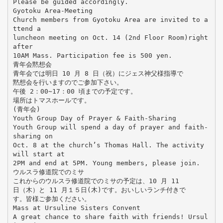
Please be guided accordingly.
Gyotoku Area-Meeting
Church members from Gyotoku Area are invited to a
ttend a
luncheon meeting on Oct. 14 (2nd Floor Room)right
after
10AM Mass. Participation fee is 500 yen.
青年会黙想会
青年会では明日 10 月 8 日（祝）にジェス神父様指導で
黙想会を行いますのでご参加下さい。
午後 2：00∼17：00 頃までの予定です。
場所はトマスホールです。
(青年会)
Youth Group Day of Prayer & Faith-Sharing
Youth Group will spend a day of prayer and faith-
sharing on
Oct. 8 at the church’s Thomas Hall. The activity
will start at
2PM and end at 5PM. Young members, please join.
ウルスラ修道院でのミサ
これからのウルスラ修道院でのミサの予定は、10 月 11
日（木）と 11 月１５日(木)です。おいしいランチ付きで
す。皆様ご参加ください。
Mass at Ursuline Sisters Convent
A great chance to share faith with friends! Ursul