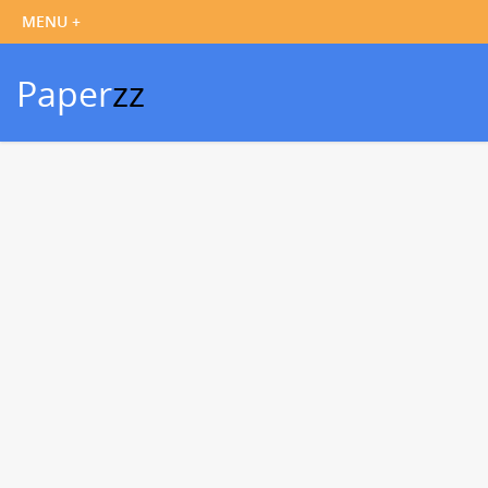
Paper
zz